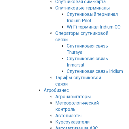
Спутниковая сим-карта
Спутниковые терминалы
Спутниковый терминал
Iridium Pilot
Wi Fi терминал Iridium GO
Операторы спутниковой
связи
Спутниковая связь
Thuraya
Спутниковая связь
Inmarsat
Спутниковая связь Iridium
Тарифы спутниковой
связи
Агробизнес
Агронавигаторы
Метеорологический
контроль
Автопилоты
Курсоуказатели
Автоматизация АЗС