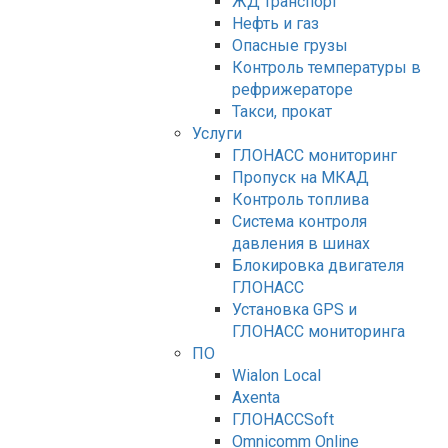
ЖД транспорт
Нефть и газ
Опасные грузы
Контроль температуры в
рефрижераторе
Такси, прокат
Услуги
ГЛОНАСС мониторинг
Пропуск на МКАД
Контроль топлива
Система контроля
давления в шинах
Блокировка двигателя
ГЛОНАСС
Установка GPS и
ГЛОНАСС мониторинга
ПО
Wialon Local
Axenta
ГЛОНАССSoft
Оmnicomm Оnline