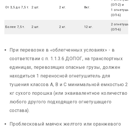
(ОП-2) и
От 3,5 до 7,5 т.
2 шт.
2 кг.
8кг.
1 огнетуш
(ОП-6)
2 огнетуш
Более 7,5 т.
2 шт.
2 кг.
12 кг.
(ОП-6)
При перевозке в «облегченных условиях» - в
соответствии с п. 1.1.3.6 ДОПОГ, на транспортных
единицах, перевозящих опасные грузы, должен
находиться 1 переносной огнетушитель для
тушения классов А, В и С минимальной емкостью 2
кг сухого порошка (или эквивалентное количество
любого другого подходящего огнетушащего
состава).
Проблесковый маячок желтого или оранжевого