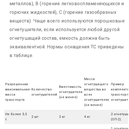
металлов), В (горение легковоспламеняющихся и
горючих жидкостей), С (горение газообразных
веществ). Чаще всего используются порошковые
огнетушители, если используется любой другой
огнетушащий состав, емкость должна быть
эквивалентной. Нормы оснащения ТС приведены
в таблице.
Масса
Разрешенная
огнетушащего
Пример
Вместимость
максимальная
Количество
вещества во
комплекта
огнетушителя
масса
огнетушителей
всех
транспорт
(не менее)
транспорта
огнетушителях
огнетушит
(не менее)
Не более 3,5
2 огнетуш
2 шт.
2 кг.
4 кг.
т.
(ОП-2)
1 огнетуш