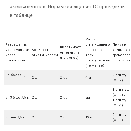
эквивалентной. Нормы оснащения ТС приведены
в таблице.
Масса
Разрешенная
огнетушащего
Пример
Вместимость
максимальная
Количество
вещества во
комплекта
огнетушителя
масса
огнетушителей
всех
транспорт
(не менее)
транспорта
огнетушителях
огнетушит
(не менее)
Не более 3,5
2 огнетуш
2 шт.
2 кг.
4 кг.
т.
(ОП-2)
1 огнетуш
(ОП-2) и
от 3,5 до 7,5 т.
2 шт.
2 кг.
8кг.
1 огнетуш
(ОП-6)
2 огнетуш
Более 7,5 т.
2 шт.
2 кг.
12 кг.
(ОП-6)