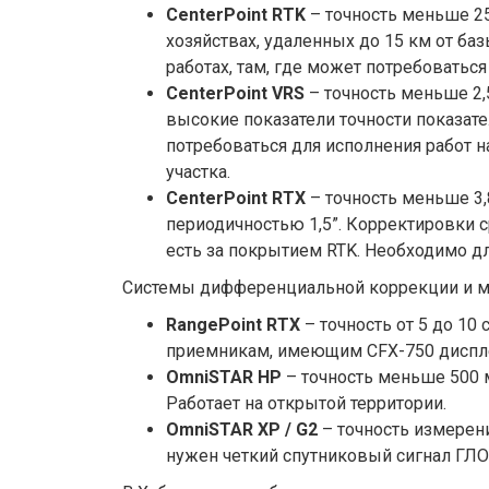
CenterPoint RTK
– точность меньше 25
хозяйствах, удаленных до 15 км от ба
работах, там, где может потребоваться
CenterPoint VRS
– точность меньше 2,
высокие показатели точности показате
потребоваться для исполнения работ н
участка.
CenterPoint RTX
– точность меньше 3,
периодичностью 1,5”. Корректировки с
есть за покрытием RTK. Необходимо для
Системы дифференциальной коррекции и мо
RangePoint RTX
– точность от 5 до 1
приемникам, имеющим CFX-750 диспле
OmniSTAR НР
– точность меньше 500 м
Работает на открытой территории.
OmniSTAR ХР / G2
– точность измерени
нужен четкий спутниковый сигнал ГЛО