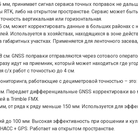
 мм, принимает сигнал сервиса точных поправок не дальше
зы RTK, либо на открытом пространстве. Сервис может быт
 точность вертикальная или горизонтальная.
5 см, может корректировать данные в больших районах с 
лей. Используется в хозяйствах, находящихся в зоне дейс
а габаритных участках. Применяется для ленточного засев
8 см. GNSS поправки отправляются через сотового оператор
разу идут на приемник, который может находиться где угод
 с/х работ с точностью до 4 см.
ниторинга, работающие с дециметровой точностью – это:
0 см. Передает дифференциальные GNSS корректировки во 
й в Trimble FMX.
м, от ряда к ряду меньше 150 мм. Используется для эффек
й до 100 мм. Высокая эффективность при орошении и куль
НАСС + GPS. Работает на открытом пространстве.